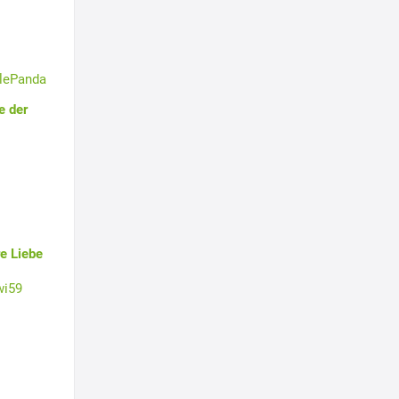
tlePanda
e der
e Liebe
wi59