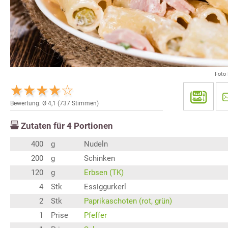
Foto
Bewertung: Ø
4,1
(
737
Stimmen)
Zutaten für
4
Portionen
400
g
Nudeln
200
g
Schinken
120
g
Erbsen (TK)
4
Stk
Essiggurkerl
2
Stk
Paprikaschoten (rot, grün)
1
Prise
Pfeffer