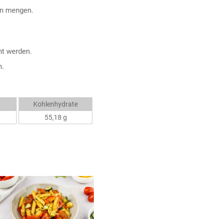
en mengen.
ht werden.
h.
Kohlenhydrate
55,18 g