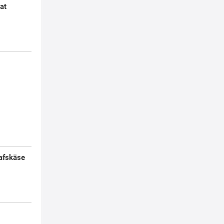
at
afskäse