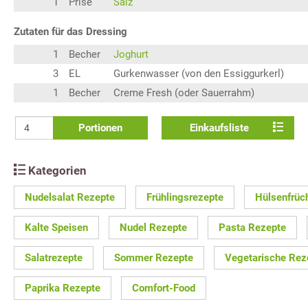
1
Prise
Salz
Zutaten für das Dressing
1
Becher
Joghurt
3
EL
Gurkenwasser (von den Essiggurkerl)
1
Becher
Creme Fresh (oder Sauerrahm)
Portionen
Einkaufsliste
Kategorien
Nudelsalat Rezepte
Frühlingsrezepte
Hülsenfrüc
Kalte Speisen
Nudel Rezepte
Pasta Rezepte
Salatrezepte
Sommer Rezepte
Vegetarische Rez
Paprika Rezepte
Comfort-Food