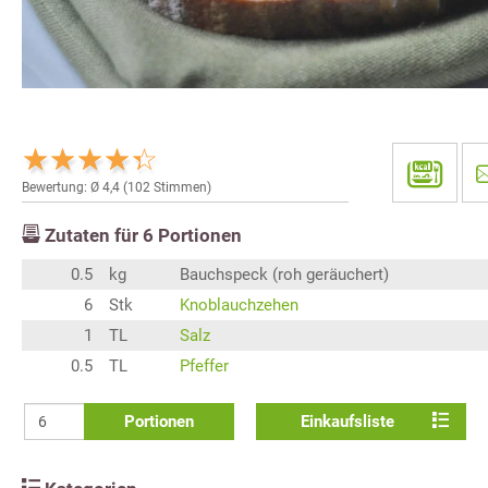
Bewertung: Ø
4,4
(
102
Stimmen)
Zutaten für
6
Portionen
0.5
kg
Bauchspeck (roh geräuchert)
6
Stk
Knoblauchzehen
1
TL
Salz
0.5
TL
Pfeffer
Portionen
Einkaufsliste