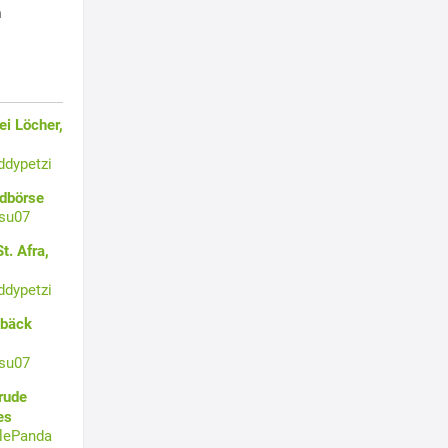
h
i Löcher,
ddypetzi
ldbörse
su07
t. Afra,
ddypetzi
ebäck
su07
rude
es
tlePanda