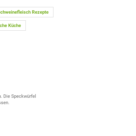
chweinefleisch Rezepte
sche Küche
n. Die Speckwürfel
ssen.