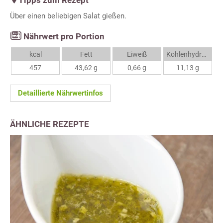
Tipps zum Rezept
Über einen beliebigen Salat gießen.
Nährwert pro Portion
kcal
Fett
Eiweiß
Kohlenhydrate
457
43,62 g
0,66 g
11,13 g
Detaillierte Nährwertinfos
ÄHNLICHE REZEPTE