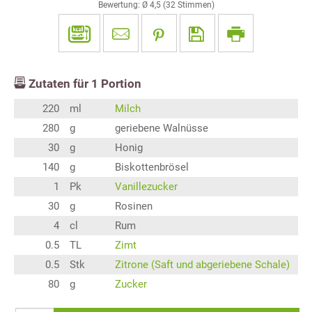
Bewertung: Ø
4,5
(
32
Stimmen)
Zutaten für
1
Portion
220
ml
Milch
280
g
geriebene Walnüsse
30
g
Honig
140
g
Biskottenbrösel
1
Pk
Vanillezucker
30
g
Rosinen
4
cl
Rum
0.5
TL
Zimt
0.5
Stk
Zitrone (Saft und abgeriebene Schale)
80
g
Zucker