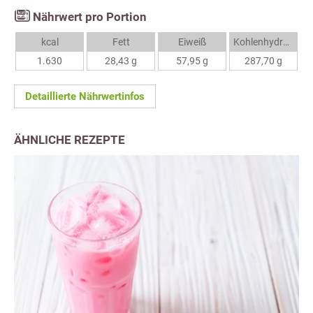
Nährwert pro Portion
kcal
Fett
Eiweiß
Kohlenhydrate
1.630
28,43 g
57,95 g
287,70 g
Detaillierte Nährwertinfos
ÄHNLICHE REZEPTE