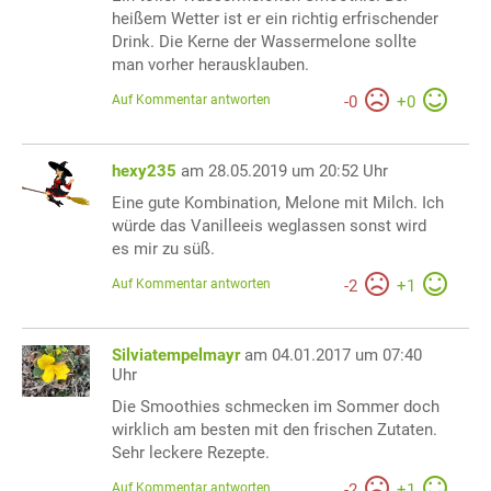
heißem Wetter ist er ein richtig erfrischender
Drink. Die Kerne der Wassermelone sollte
man vorher herausklauben.
Auf Kommentar antworten
-
0
+
0
hexy235
am 28.05.2019 um 20:52 Uhr
Eine gute Kombination, Melone mit Milch. Ich
würde das Vanilleeis weglassen sonst wird
es mir zu süß.
Auf Kommentar antworten
-
2
+
1
Silviatempelmayr
am 04.01.2017 um 07:40
Uhr
Die Smoothies schmecken im Sommer doch
wirklich am besten mit den frischen Zutaten.
Sehr leckere Rezepte.
Auf Kommentar antworten
-
2
+
1