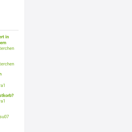
rt in
ern
terchen
terchen
n
ra1
stkorb?
ra1
su07