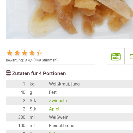
Bewertung: Ø
4,4
(
449
Stimmen)
Zutaten für
4
Portionen
1
kg
Weißkraut, jung
40
g
Fett
2
Stk
Zwiebeln
2
Stk
Äpfel
300
ml
Weißwein
100
ml
Fleischbrühe