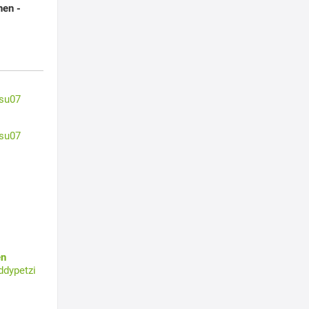
nen -
su07
su07
en
ddypetzi