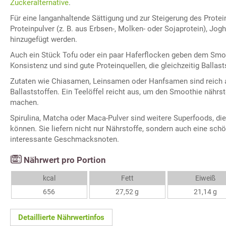
Zuckeralternative
.
Für eine langanhaltende Sättigung und zur Steigerung des Protei
Proteinpulver (z. B. aus Erbsen-, Molken- oder Sojaprotein), Jog
hinzugefügt werden.
Auch ein Stück Tofu oder ein paar Haferflocken geben dem Smo
Konsistenz und sind gute Proteinquellen, die gleichzeitig Ballasts
Zutaten wie Chiasamen, Leinsamen oder Hanfsamen sind reich 
Ballaststoffen. Ein Teelöffel reicht aus, um den Smoothie nährst
machen.
Spirulina, Matcha oder Maca-Pulver sind weitere Superfoods, di
können. Sie liefern nicht nur Nährstoffe, sondern auch eine schö
interessante Geschmacksnoten.
Nährwert pro Portion
kcal
Fett
Eiweiß
656
27,52 g
21,14 g
Detaillierte Nährwertinfos