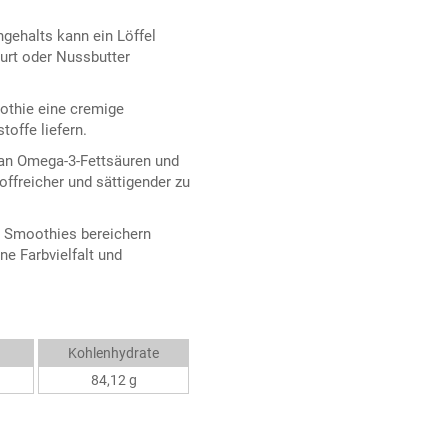
ngehalts kann ein Löffel
hurt oder Nussbutter
othie eine cremige
toffe liefern.
an Omega-3-Fettsäuren und
offreicher und sättigender zu
e Smoothies bereichern
ne Farbvielfalt und
Kohlenhydrate
84,12 g