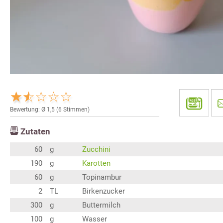
Bewertung: Ø
1,5
(
6
Stimmen)
Zutaten
60
g
Zucchini
190
g
Karotten
60
g
Topinambur
2
TL
Birkenzucker
300
g
Buttermilch
100
g
Wasser