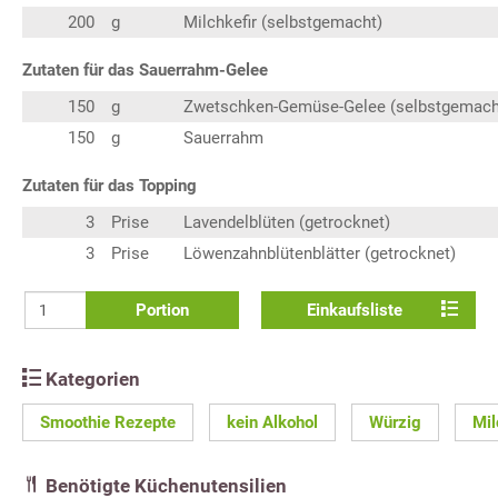
200
g
Milchkefir (selbstgemacht)
Zutaten für das Sauerrahm-Gelee
150
g
Zwetschken-Gemüse-Gelee (selbstgemach
150
g
Sauerrahm
Zutaten für das Topping
3
Prise
Lavendelblüten (getrocknet)
3
Prise
Löwenzahnblütenblätter (getrocknet)
Portion
Einkaufsliste
Kategorien
Smoothie Rezepte
kein Alkohol
Würzig
Mil
Benötigte Küchenutensilien