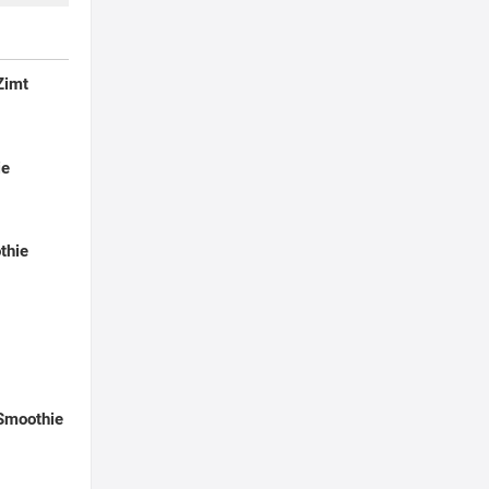
Zimt
ie
thie
-Smoothie