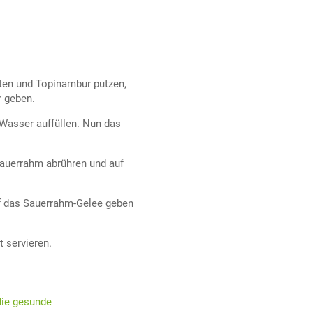
tten und Topinambur putzen,
r geben.
 Wasser auffüllen. Nun das
auerrahm abrühren und auf
f das Sauerrahm-Gelee geben
 servieren.
die gesunde