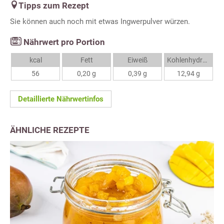
Tipps zum Rezept
Sie können auch noch mit etwas Ingwerpulver würzen.
Nährwert pro Portion
kcal
Fett
Eiweiß
Kohlenhydrate
56
0,20 g
0,39 g
12,94 g
Detaillierte Nährwertinfos
ÄHNLICHE REZEPTE