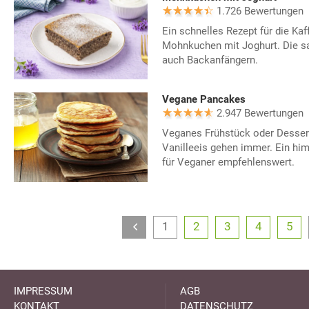
1.726 Bewertungen
Ein schnelles Rezept für die Kaf
Mohnkuchen mit Joghurt. Die sa
auch Backanfängern.
Vegane Pancakes
2.947 Bewertungen
Veganes Frühstück oder Desser
Vanilleeis gehen immer. Ein him
für Veganer empfehlenswert.
1
2
3
4
5
IMPRESSUM
AGB
KONTAKT
DATENSCHUTZ