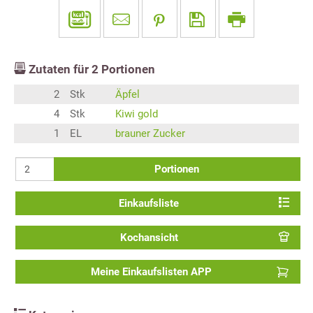
Zutaten für
2
Portionen
2
Stk
Äpfel
4
Stk
Kiwi gold
1
EL
brauner Zucker
Portionen
Einkaufsliste
Kochansicht
Meine Einkaufslisten APP