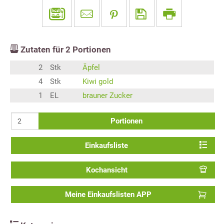
Zutaten für
2
Portionen
2
Stk
Äpfel
4
Stk
Kiwi gold
1
EL
brauner Zucker
Portionen
Einkaufsliste
Kochansicht
Meine Einkaufslisten APP