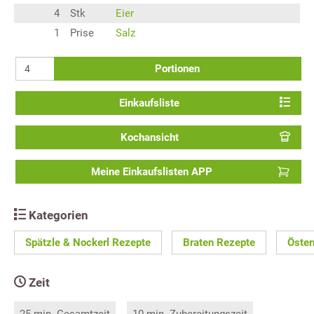
4
Stk
Eier
1
Prise
Salz
Portionen
Einkaufsliste
Kochansicht
Meine Einkaufslisten APP
Kategorien
Spätzle & Nockerl Rezepte
Braten Rezepte
Öster
Zeit
25 min. Gesamtzeit
10 min. Zubereitungszeit