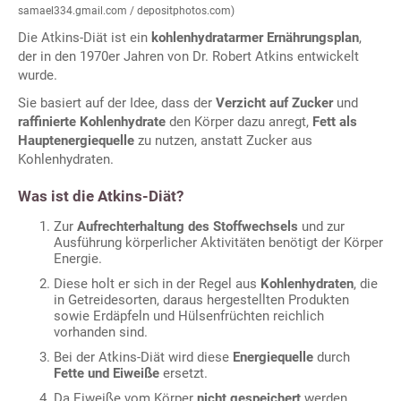
samael334.gmail.com / depositphotos.com)
Die Atkins-Diät ist ein
kohlenhydratarmer Ernährungsplan
,
der in den 1970er Jahren von Dr. Robert Atkins entwickelt
wurde.
Sie basiert auf der Idee, dass der
Verzicht auf Zucker
und
raffinierte Kohlenhydrate
den Körper dazu anregt,
Fett als
Hauptenergiequelle
zu nutzen, anstatt Zucker aus
Kohlenhydraten.
Was ist die Atkins-Diät?
Zur
Aufrechterhaltung des Stoffwechsels
und zur
Ausführung körperlicher Aktivitäten benötigt der Körper
Energie.
Diese holt er sich in der Regel aus
Kohlenhydraten
, die
in Getreidesorten, daraus hergestellten Produkten
sowie Erdäpfeln und Hülsenfrüchten reichlich
vorhanden sind.
Bei der Atkins-Diät wird diese
Energiequelle
durch
Fette und Eiweiße
ersetzt.
Da Eiweiße vom Körper
nicht gespeichert
werden