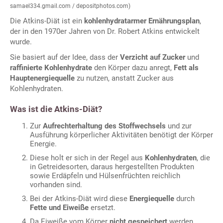
samael334.gmail.com / depositphotos.com)
Die Atkins-Diät ist ein
kohlenhydratarmer Ernährungsplan
,
der in den 1970er Jahren von Dr. Robert Atkins entwickelt
wurde.
Sie basiert auf der Idee, dass der
Verzicht auf Zucker
und
raffinierte Kohlenhydrate
den Körper dazu anregt,
Fett als
Hauptenergiequelle
zu nutzen, anstatt Zucker aus
Kohlenhydraten.
Was ist die Atkins-Diät?
Zur
Aufrechterhaltung des Stoffwechsels
und zur
Ausführung körperlicher Aktivitäten benötigt der Körper
Energie.
Diese holt er sich in der Regel aus
Kohlenhydraten
, die
in Getreidesorten, daraus hergestellten Produkten
sowie Erdäpfeln und Hülsenfrüchten reichlich
vorhanden sind.
Bei der Atkins-Diät wird diese
Energiequelle
durch
Fette und Eiweiße
ersetzt.
Da Eiweiße vom Körper
nicht gespeichert
werden