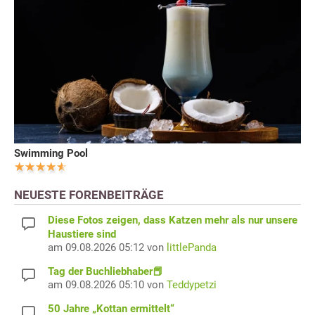
Swimming Pool
NEUESTE FORENBEITRÄGE
Diese Fotos zeigen, dass Katzen mehr als nur unsere
Haustiere sind
am 09.08.2026 05:12 von
littlePanda
Tag der Buchliebhaber📕
am 09.08.2026 05:10 von
Teddypetzi
50 Jahre „Kottan ermittelt“