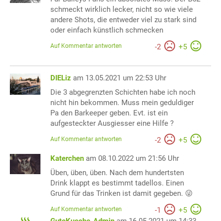
schmeckt wirklich lecker, nicht so wie viele
andere Shots, die entweder viel zu stark sind
oder einfach künstlich schmecken
Auf Kommentar antworten
-
2
+
5
DIELiz
am 13.05.2021 um 22:53 Uhr
Die 3 abgegrenzten Schichten habe ich noch
nicht hin bekommen. Muss mein geduldiger
Pa den Barkeeper geben. Evt. ist ein
aufgesteckter Ausgiesser eine Hilfe ?
Auf Kommentar antworten
-
2
+
5
Katerchen
am 08.10.2022 um 21:56 Uhr
Üben, üben, üben. Nach dem hundertsten
Drink klappt es bestimmt tadellos. Einen
Grund für das Trinken ist damit gegeben. 😜
Auf Kommentar antworten
-
1
+
5
GuteKueche-Admin
am 16.05.2021 um 14:33