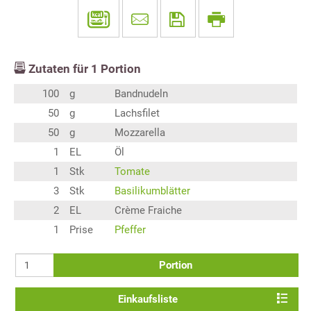
Zutaten für
1
Portion
100
g
Bandnudeln
50
g
Lachsfilet
50
g
Mozzarella
1
EL
Öl
1
Stk
Tomate
3
Stk
Basilikumblätter
2
EL
Crème Fraiche
1
Prise
Pfeffer
Portion
Einkaufsliste