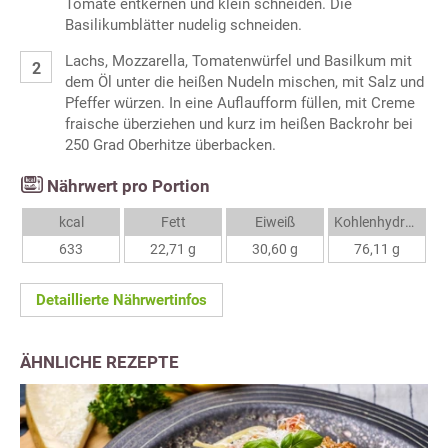
Tomate entkernen und klein schneiden. Die
Basilikumblätter nudelig schneiden.
Lachs, Mozzarella, Tomatenwürfel und Basilkum mit
dem Öl unter die heißen Nudeln mischen, mit Salz und
Pfeffer würzen. In eine Auflaufform füllen, mit Creme
fraische überziehen und kurz im heißen Backrohr bei
250 Grad Oberhitze überbacken.
Nährwert pro Portion
kcal
Fett
Eiweiß
Kohlenhydrate
633
22,71 g
30,60 g
76,11 g
Detaillierte Nährwertinfos
ÄHNLICHE REZEPTE