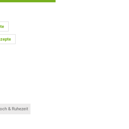
te
zepte
och & Ruhezeit