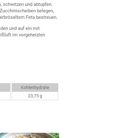
, schwitzen und abtupfen.
 Zucchinischeiben belegen,
zerbröseltem Feta bestreuen.
iden und auf ein mit
ißluft im vorgeheizten
Kohlenhydrate
23,75 g