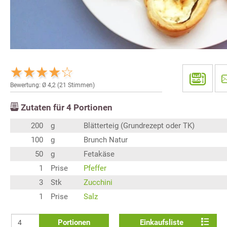
Bewertung: Ø
4,2
(
21
Stimmen)
Zutaten für
4
Portionen
200
g
Blätterteig (Grundrezept oder TK)
100
g
Brunch Natur
50
g
Fetakäse
1
Prise
Pfeffer
3
Stk
Zucchini
1
Prise
Salz
Portionen
Einkaufsliste