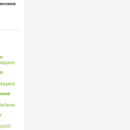
tercreme
en
ddypetzi
t.
ddypetzi
erend
tlePanda
n
xy235