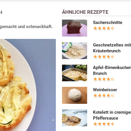
ÄHNLICHE REZEPTE
H
Sacherschnitte
l gemacht und schmackhaft.
Geschnetzeltes mi
Kräuterbrunch
Apfel-Birnenkuchen
Brunch
Weinbeisser
Kotelett in cremige
Pfeffersauce