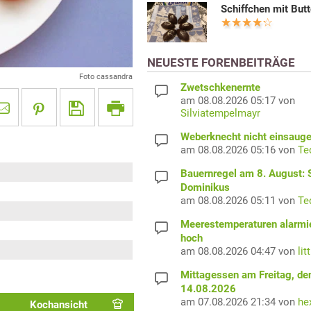
Schiffchen mit But
NEUESTE FORENBEITRÄGE
Foto cassandra
Zwetschkenernte
am 08.08.2026 05:17 von
Silviatempelmayr
Weberknecht nicht einsaug
am 08.08.2026 05:16 von
Te
Bauernregel am 8. August: S
Dominikus
am 08.08.2026 05:11 von
Te
Meerestemperaturen alarmi
hoch
am 08.08.2026 04:47 von
lit
Mittagessen am Freitag, de
14.08.2026
am 07.08.2026 21:34 von
he
Kochansicht