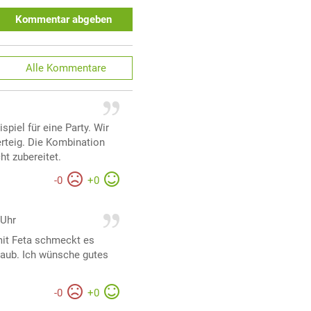
Kommentar abgeben
Alle
Kommentare
spiel für eine Party. Wir
rteig. Die Kombination
ht zubereitet.
-
0
+
0
 Uhr
mit Feta schmeckt es
laub. Ich wünsche gutes
-
0
+
0