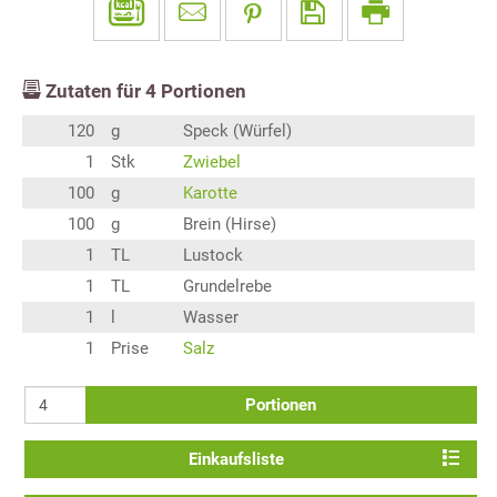
Zutaten für
4
Portionen
120
g
Speck (Würfel)
1
Stk
Zwiebel
100
g
Karotte
100
g
Brein (Hirse)
1
TL
Lustock
1
TL
Grundelrebe
1
l
Wasser
1
Prise
Salz
Portionen
Einkaufsliste