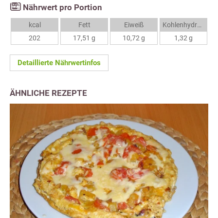
Nährwert pro Portion
kcal
Fett
Eiweiß
Kohlenhydrate
202
17,51 g
10,72 g
1,32 g
Detaillierte Nährwertinfos
ÄHNLICHE REZEPTE