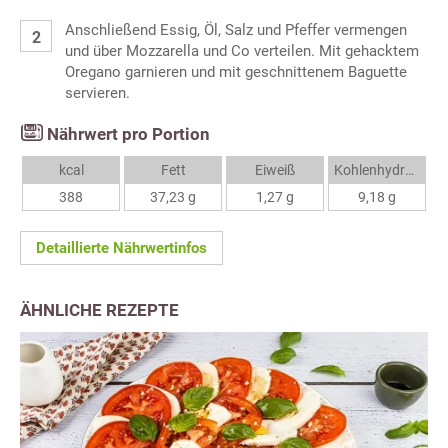
Anschließend Essig, Öl, Salz und Pfeffer vermengen
und über Mozzarella und Co verteilen. Mit gehacktem
Oregano garnieren und mit geschnittenem Baguette
servieren.
Nährwert pro Portion
kcal
Fett
Eiweiß
Kohlenhydrate
388
37,23 g
1,27 g
9,18 g
Detaillierte Nährwertinfos
ÄHNLICHE REZEPTE