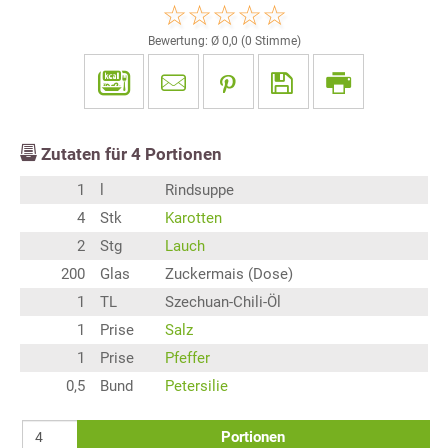
Bewertung: Ø
0,0
(
0
Stimme)
Zutaten für
4
Portionen
1
l
Rindsuppe
4
Stk
Karotten
2
Stg
Lauch
200
Glas
Zuckermais (Dose)
1
TL
Szechuan-Chili-Öl
1
Prise
Salz
1
Prise
Pfeffer
0,5
Bund
Petersilie
Portionen