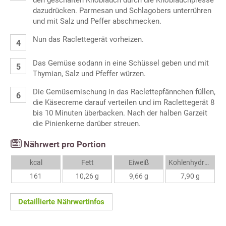
den geschälten Knoblauch durch die Knoblauchpresse
dazudrücken. Parmesan und Schlagobers unterrühren
und mit Salz und Peffer abschmecken.
Nun das Raclettegerät vorheizen.
Das Gemüse sodann in eine Schüssel geben und mit
Thymian, Salz und Pfeffer würzen.
Die Gemüsemischung in das Raclettepfännchen füllen,
die Käsecreme darauf verteilen und im Raclettegerät 8
bis 10 Minuten überbacken. Nach der halben Garzeit
die Pinienkerne darüber streuen.
Nährwert pro Portion
kcal
Fett
Eiweiß
Kohlenhydrate
161
10,26 g
9,66 g
7,90 g
Detaillierte Nährwertinfos