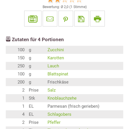
Bewertung: Ø
2,0
(
1
Stimme)
Zutaten für
4
Portionen
100
g
Zucchini
150
g
Karotten
250
g
Lauch
100
g
Blattspinat
200
g
Frischkäse
2
Prise
Salz
1
Stk
Knoblauchzehe
1
EL
Parmesan (frisch gerieben)
4
EL
Schlagobers
2
Prise
Pfeffer