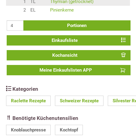
1
TL
Thymian (getrocknet)
2
EL
Pinienkerne
Portionen
Einkaufsliste
Kochansicht
Meine Einkaufslisten APP
Kategorien
Raclette Rezepte
Schweizer Rezepte
Silvester R
Benötigte Küchenutensilien
Knoblauchpresse
Kochtopf