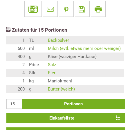
Zutaten für
15
Portionen
1
TL
Backpulver
500
ml
Milch (evtl. etwas mehr oder weniger)
400
g
Käse (würziger Hartkäse)
2
Prise
Salz
4
Stk
Eier
1
kg
Maniokmehl
200
g
Butter (weich)
Portionen
Einkaufsliste