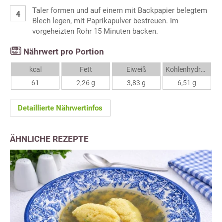
Taler formen und auf einem mit Backpapier belegtem
Blech legen, mit Paprikapulver bestreuen. Im
vorgeheizten Rohr 15 Minuten backen.
Nährwert pro Portion
kcal
Fett
Eiweiß
Kohlenhydrate
61
2,26 g
3,83 g
6,51 g
Detaillierte Nährwertinfos
ÄHNLICHE REZEPTE