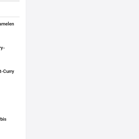
arnelen
ry-
t-Curry
rbis