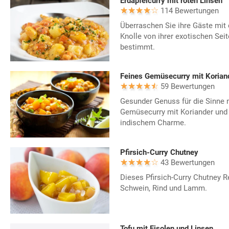
Erdäpfelcurry mit roten Linsen
114 Bewertungen
Überraschen Sie ihre Gäste mit 
Knolle von ihrer exotischen Se
bestimmt.
Feines Gemüsecurry mit Koriand
59 Bewertungen
Gesunder Genuss für die Sinne m
Gemüsecurry mit Koriander und C
indischem Charme.
Pfirsich-Curry Chutney
43 Bewertungen
Dieses Pfirsich-Curry Chutney R
Schwein, Rind und Lamm.
Tofu mit Fisolen und Linsen