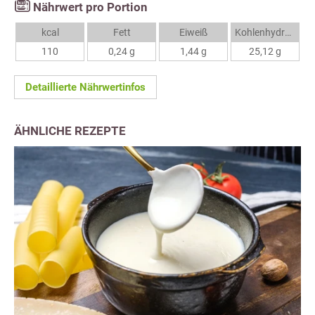
Nährwert pro Portion
kcal
Fett
Eiweiß
Kohlenhydrate
110
0,24 g
1,44 g
25,12 g
Detaillierte Nährwertinfos
ÄHNLICHE REZEPTE