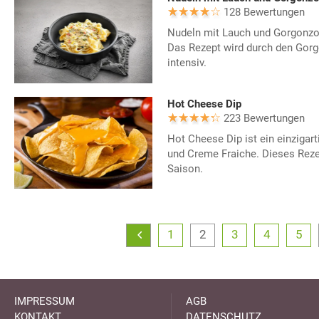
128 Bewertungen
Nudeln mit Lauch und Gorgonzola
Das Rezept wird durch den Gor
intensiv.
Hot Cheese Dip
223 Bewertungen
Hot Cheese Dip ist ein einzigar
und Creme Fraiche. Dieses Reze
Saison.
1
2
3
4
5
IMPRESSUM
AGB
KONTAKT
DATENSCHUTZ