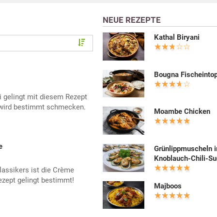
NEUE REZEPTE
Kathal Biryani
Bougna Fischeinto
i gelingt mit diesem Rezept
wird bestimmt schmecken.
Moambe Chicken
e
Grünlippmuscheln i
Knoblauch-Chili-S
lassikers ist die Crème
zept gelingt bestimmt!
Majboos