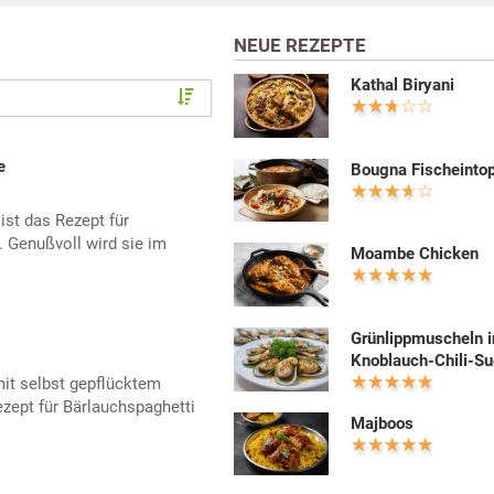
NEUE REZEPTE
Kathal Biryani
e
Bougna Fischeinto
st das Rezept für
. Genußvoll wird sie im
Moambe Chicken
Grünlippmuscheln i
Knoblauch-Chili-S
it selbst gepflücktem
zept für Bärlauchspaghetti
Majboos