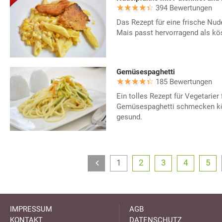
394 Bewertungen
Das Rezept für eine frische Nud
Mais passt hervorragend als kö
Gemüsespaghetti
185 Bewertungen
Ein tolles Rezept für Vegetarier 
Gemüsespaghetti schmecken kös
gesund.
1
2
3
4
5
IMPRESSUM
AGB
KONTAKT
DATENSCHUTZ