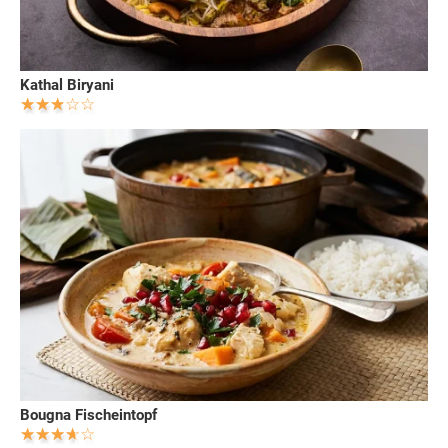
Kathal Biryani
Bougna Fischeintopf