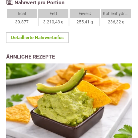
Nährwert pro Portion
kcal
Fett
Eiweiß
Kohlenhydrate
30.877
3.210,43 g
255,41 g
236,32 g
Detaillierte Nährwertinfos
ÄHNLICHE REZEPTE