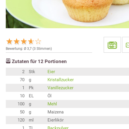
Bewertung: Ø
3,7
(
3
Stimmen)
Zutaten für
12
Portionen
2
Stk
Eier
70
g
Kristallzucker
1
Pk
Vanillezucker
10
EL
Öl
100
g
Mehl
50
g
Maizena
120
ml
Eierlikör
1
TL
Backpulver