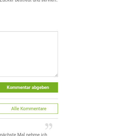
Zucker bestreut und serviert.
Kommentar abgeben
Alle
Kommentare
s nächste Mal nehme ich