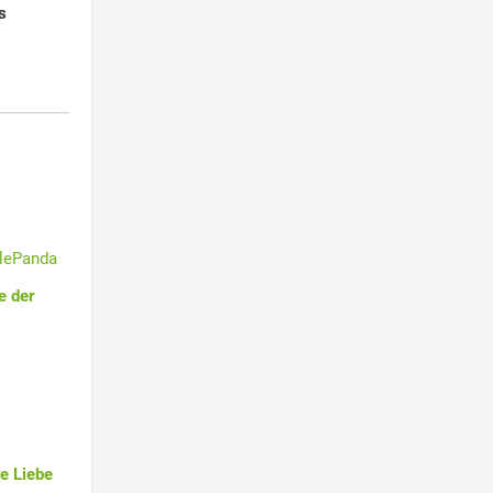
s
tlePanda
e der
e Liebe