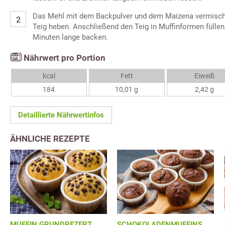
Das Mehl mit dem Backpulver und dem Maizena vermische
Teig heben. Anschließend den Teig in Muffinformen füllen
Minuten lange backen.
Nährwert pro Portion
kcal
Fett
Eiweiß
184
10,01 g
2,42 g
Detaillierte Nährwertinfos
ÄHNLICHE REZEPTE
MUFFIN GRUNDREZEPT
SCHOKOLADENMUFFINS