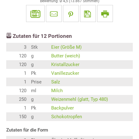
Bewertung: Ø
4,5
(
13.867
Stimmen)
Zutaten für
12
Portionen
3
Stk
Eier (Größe M)
120
g
Butter (weich)
120
g
Kristallzucker
1
Pk
Vanillezucker
1
Prise
Salz
120
ml
Milch
250
g
Weizenmehl (glatt, Typ 480)
1
Pk
Backpulver
150
g
Schokotropfen
Zutaten für die Form