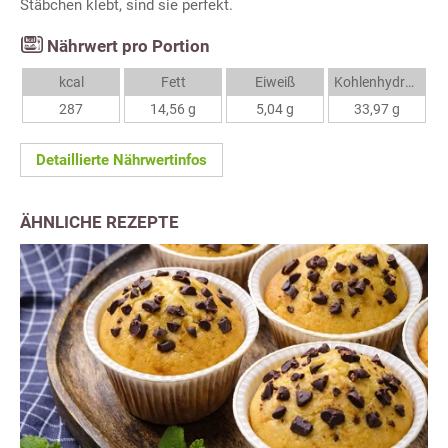
Stäbchen klebt, sind sie perfekt.
Nährwert pro Portion
kcal
Fett
Eiweiß
Kohlenhydrate
287
14,56 g
5,04 g
33,97 g
Detaillierte Nährwertinfos
ÄHNLICHE REZEPTE