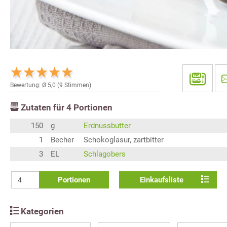
Bewertung: Ø
5,0
(
9
Stimmen)
Zutaten für
4
Portionen
150
g
Erdnussbutter
1
Becher
Schokoglasur, zartbitter
3
EL
Schlagobers
Portionen
Einkaufsliste
Kategorien