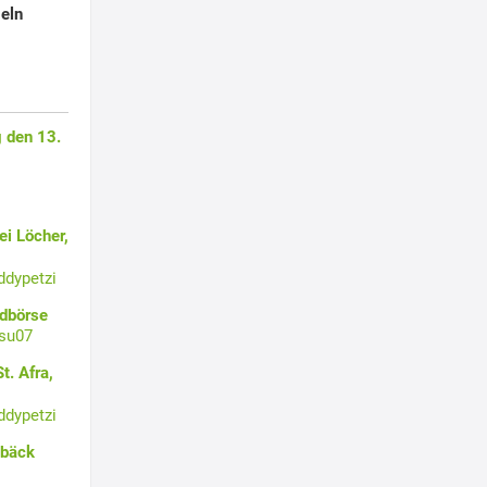
eln
 den 13.
i Löcher,
ddypetzi
ldbörse
su07
t. Afra,
ddypetzi
ebäck