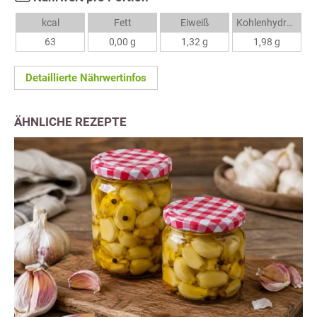
kcal
Fett
Eiweiß
Kohlenhydrate
63
0,00 g
1,32 g
1,98 g
Detaillierte Nährwertinfos
ÄHNLICHE REZEPTE