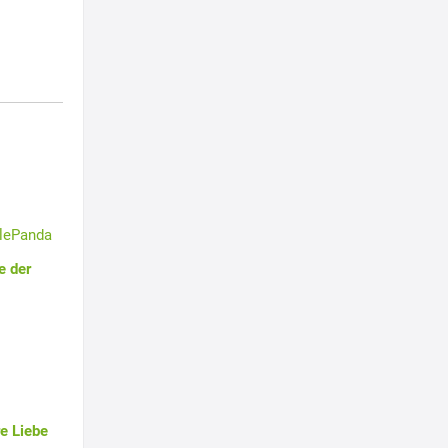
tlePanda
e der
e Liebe