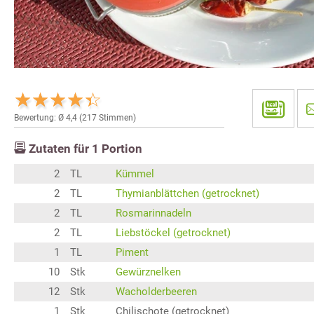
Bewertung: Ø
4,4
(
217
Stimmen)
Zutaten für
1
Portion
2
TL
Kümmel
2
TL
Thymianblättchen (getrocknet)
2
TL
Rosmarinnadeln
2
TL
Liebstöckel (getrocknet)
1
TL
Piment
10
Stk
Gewürznelken
12
Stk
Wacholderbeeren
1
Stk
Chilischote (getrocknet)