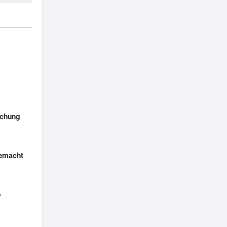
chung
gemacht
p