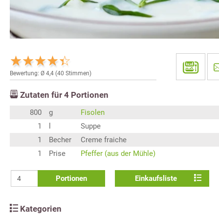
Bewertung: Ø
4,4
(
40
Stimmen)
Zutaten für
4
Portionen
800
g
Fisolen
1
l
Suppe
1
Becher
Creme fraiche
1
Prise
Pfeffer (aus der Mühle)
Portionen
Einkaufsliste
Kategorien