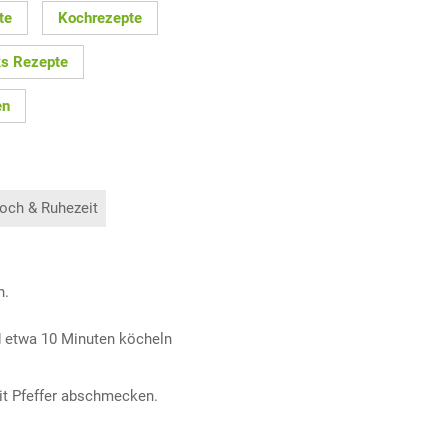
te
Kochrezepte
s Rezepte
en
och & Ruhezeit
n.
d etwa 10 Minuten köcheln
mit Pfeffer abschmecken.