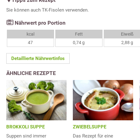
Tipps zum Rezept
Sie können auch TK-Fisolen verwenden.
Nährwert pro Portion
kcal
Fett
Eiweiß
47
0,74 g
2,88 g
Detaillierte Nährwertinfos
ÄHNLICHE REZEPTE
BROKKOLI SUPPE
ZWIEBELSUPPE
Suppen sind immer
Das Rezept für eine