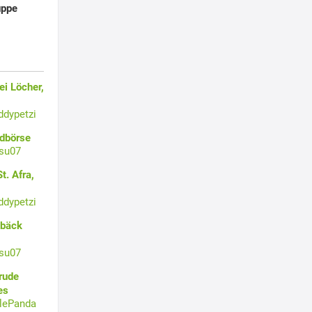
uppe
i Löcher,
ddypetzi
ldbörse
su07
t. Afra,
ddypetzi
ebäck
su07
rude
es
tlePanda