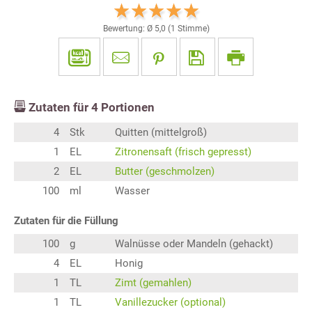
Bewertung: Ø
5,0
(
1
Stimme)
Zutaten für
4
Portionen
4
Stk
Quitten (mittelgroß)
1
EL
Zitronensaft (frisch gepresst)
2
EL
Butter (geschmolzen)
100
ml
Wasser
Zutaten für die Füllung
100
g
Walnüsse oder Mandeln (gehackt)
4
EL
Honig
1
TL
Zimt (gemahlen)
1
TL
Vanillezucker (optional)