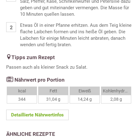
Salz, Pfeffer, Käse, Schinkenwürfel und Petersilie dazu
geben und gut miteinander vermengen. Die Masse für
10 Minuten quellen lassen.
Etwas Öl in einer Pfanne erhitzen. Aus dem Teig kleine
flache Laibchen formen und ins heiße Öl geben. Die
Laibchen für einige Minuten leicht anbraten, danach
wenden und fertig braten.
Tipps zum Rezept
Passen auch als kleiner Snack zu Salat.
Nährwert pro Portion
kcal
Fett
Eiweiß
Kohlenhydrate
344
31,04 g
14,24 g
2,08 g
Detaillierte Nährwertinfos
ÄHNLICHE REZEPTE