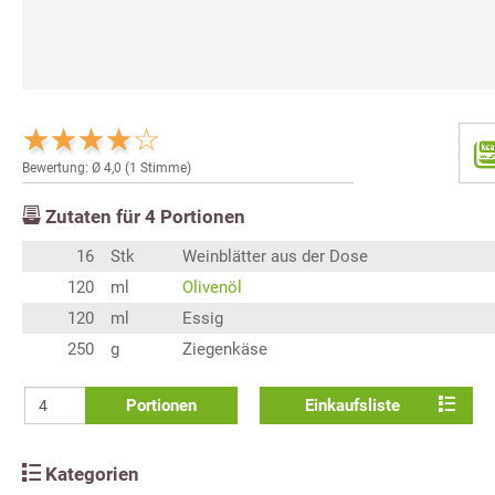
Bewertung: Ø
4,0
(
1
Stimme)
Zutaten für
4
Portionen
16
Stk
Weinblätter aus der Dose
120
ml
Olivenöl
120
ml
Essig
250
g
Ziegenkäse
Portionen
Einkaufsliste
Kategorien