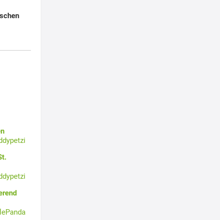
schen
en
ddypetzi
t.
ddypetzi
erend
tlePanda