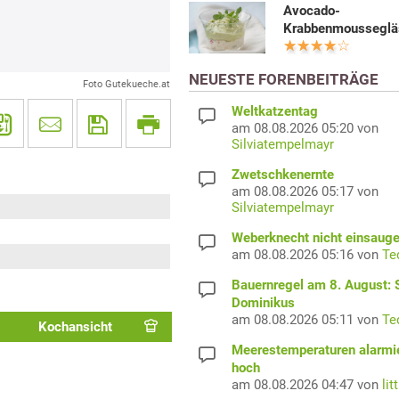
Avocado-
Krabbenmousseglä
NEUESTE FORENBEITRÄGE
Foto Gutekueche.at
Weltkatzentag
am 08.08.2026 05:20 von
Silviatempelmayr
Zwetschkenernte
am 08.08.2026 05:17 von
Silviatempelmayr
Weberknecht nicht einsaug
am 08.08.2026 05:16 von
Te
Bauernregel am 8. August: S
Dominikus
am 08.08.2026 05:11 von
Te
Kochansicht
Meerestemperaturen alarmi
hoch
am 08.08.2026 04:47 von
lit