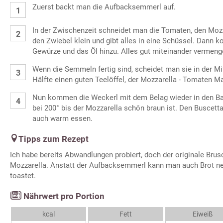
Zuerst backt man die Aufbacksemmerl auf.
In der Zwischenzeit schneidet man die Tomaten, den Moz
den Zwiebel klein und gibt alles in eine Schüssel. Dann 
Gewürze und das Öl hinzu. Alles gut miteinander vermeng
Wenn die Semmeln fertig sind, scheidet man sie in der Mitt
Hälfte einen guten Teelöffel, der Mozzarella - Tomaten M
Nun kommen die Weckerl mit dem Belag wieder in den Bac
bei 200° bis der Mozzarella schön braun ist. Den Buscett
auch warm essen.
Tipps zum Rezept
Ich habe bereits Abwandlungen probiert, doch der originale Brus
Mozzarella. Anstatt der Aufbacksemmerl kann man auch Brot ne
toastet.
Nährwert pro Portion
kcal
Fett
Eiweiß