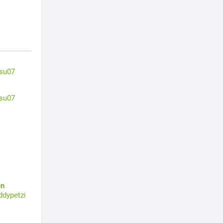
su07
su07
en
ddypetzi