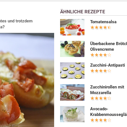
ÄHNLICHE REZEPTE
htes und trotzdem
Tomatensalsa
ta?
Überbackene Brötc
Olivencreme
Zucchini-Antipasti
Zucchinirollen mit
Mozzarella
Avocado-
Krabbenmousseglä