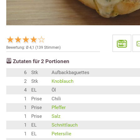
Bewertung: Ø
4,1
(
139
Stimmen)
Zutaten für
2
Portionen
6
Stk
Aufbackbaguettes
2
Stk
Knoblauch
4
EL
Öl
1
Prise
Chili
1
Prise
Pfeffer
1
Prise
Salz
1
EL
Schnittlauch
1
EL
Petersilie