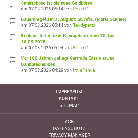
Smartphone ist die neue Geldbörse
am 07.08.2026 05:14 von
Pesu07
Bauernregel am 7. August: St. Afra, (Maria Schnee)
am 07.08.2026 05:14 von
Teddypetzi
Kuchen, Torten bzw. Kleingebäck vom 10. bis
16.08.2028
am 07.08.2026 05:04 von
Pesu07
Vor 100 Jahren gelingt Gertrude Ederle etwas
Bahnbrechendes
am 07.08.2026 04:28 von
littlePanda
IMPRESSUM
KONTAKT
SITEMAP
AGB
DATENSCHUTZ
PRIVACY MANAGER