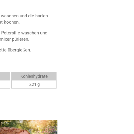
l waschen und die harten
st kochen.
. Petersilie waschen und
bmixer pürieren.
tte übergießen.
Kohlenhydrate
5,21 g