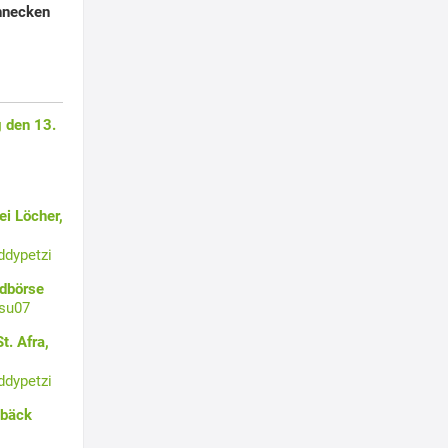
hnecken
 den 13.
i Löcher,
ddypetzi
ldbörse
su07
t. Afra,
ddypetzi
ebäck