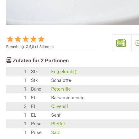
Bewertung: Ø
5,0
(
1
Stimme)
Zutaten für
2
Portionen
1
Stk
Ei (gekocht)
1
Stk
Schalotte
1
Bund
Petersilie
1
EL
Balsamicoessig
2
EL
Olivenöl
1
EL
Senf
1
Prise
Pfeffer
1
Prise
Salz