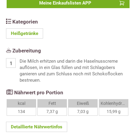
Meine Einkaufslisten APP
Kategorien
Heißgetränke
Zubereitung
Die Milch erhitzen und darin die Haselnusscreme
auflösen, in ein Glas füllen und mit Schlagobers
ganieren und zum Schluss noch mit Schokoflocken
bestreuen.
Nährwert pro Portion
kcal
Fett
Eiweiß
Kohlenhydrate
134
7,37 g
7,03 g
15,99 g
Detaillierte Nährwertinfos