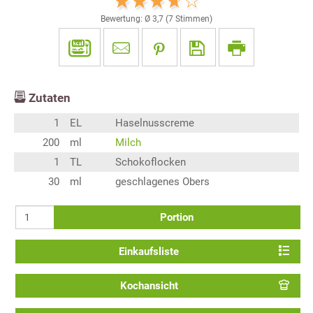
Bewertung: Ø
3,7
(
7
Stimmen)
Zutaten
1
EL
Haselnusscreme
200
ml
Milch
1
TL
Schokoflocken
30
ml
geschlagenes Obers
Portion
Einkaufsliste
Kochansicht