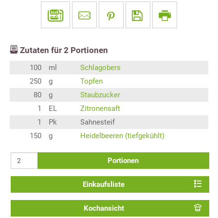
Zutaten für
2
Portionen
100
ml
Schlagobers
250
g
Topfen
80
g
Staubzucker
1
EL
Zitronensaft
1
Pk
Sahnesteif
150
g
Heidelbeeren (tiefgekühlt)
Portionen
Einkaufsliste
Kochansicht