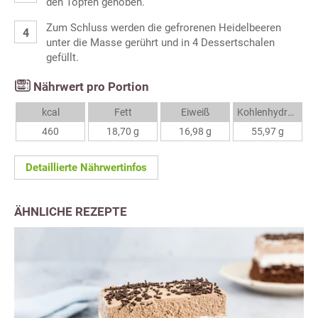
den Topfen gehoben.
Zum Schluss werden die gefrorenen Heidelbeeren
unter die Masse gerührt und in 4 Dessertschalen
gefüllt.
Nährwert pro Portion
kcal
Fett
Eiweiß
Kohlenhydrate
460
18,70 g
16,98 g
55,97 g
Detaillierte Nährwertinfos
ÄHNLICHE REZEPTE