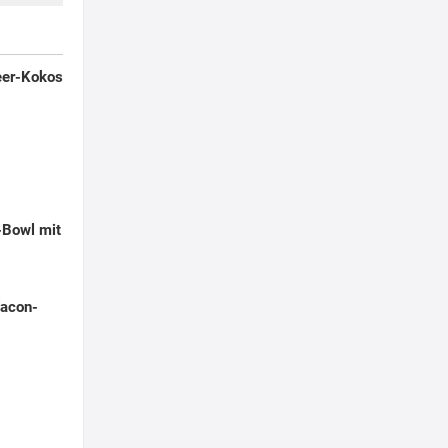
eer-Kokos
-Bowl mit
Yacon-