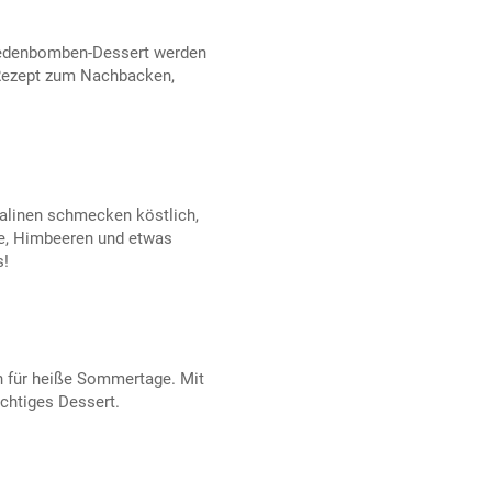
edenbomben-Dessert werden
 Rezept zum Nachbacken,
alinen schmecken köstlich,
ne, Himbeeren und etwas
s!
h für heiße Sommertage. Mit
uchtiges Dessert.