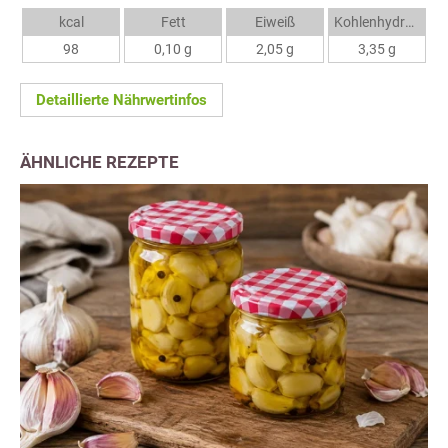
kcal
Fett
Eiweiß
Kohlenhydrate
98
0,10 g
2,05 g
3,35 g
Detaillierte Nährwertinfos
ÄHNLICHE REZEPTE