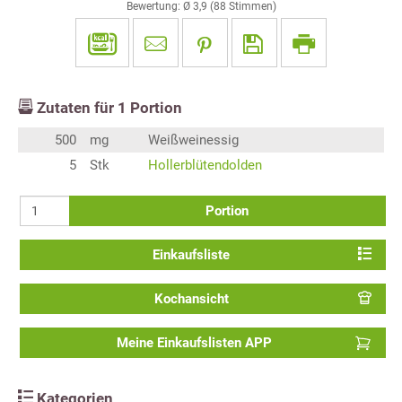
Bewertung: Ø
3,9
(
88
Stimmen)
Zutaten für
1
Portion
500
mg
Weißweinessig
5
Stk
Hollerblütendolden
Portion
Einkaufsliste
Kochansicht
Meine Einkaufslisten APP
Kategorien