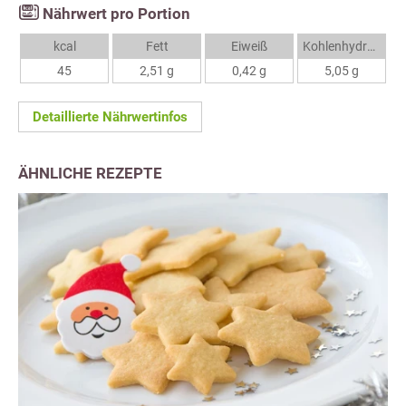
Nährwert pro Portion
kcal
Fett
Eiweiß
Kohlenhydrate
45
2,51 g
0,42 g
5,05 g
Detaillierte Nährwertinfos
ÄHNLICHE REZEPTE