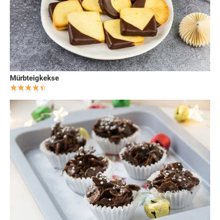
Mürbteigkekse