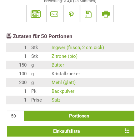
Bewertung: Ø
4,0
(
28
Stimmen)
Zutaten für
50
Portionen
1
Stk
Ingwer (frisch, 2 cm dick)
1
Stk
Zitrone (bio)
150
g
Butter
100
g
Kristallzucker
200
g
Mehl (glatt)
1
Pk
Backpulver
1
Prise
Salz
Portionen
Einkaufsliste