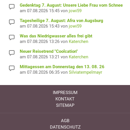
Gedenktag 7. August: Unsere Liebe Frau vom Schnee
am 07.08.2026 15:45 von
jowi59
Tagesheilige 7. August: Afra von Augsburg
am 07.08.2026 15:43 von
jowi59
Was das Niedrigwasser alles frei gibt
am 07.08.2026 13:26 von
Katerchen
Neuer Reisetrend "Coolcation"
am 07.08.2026 13:21 von
Katerchen
Mittagessen am Donnerstag den 13. 08. 26
am 07.08.2026 06:35 von
Silviatempelmayr
IMPRESSUM
KONTAKT
SITEMAP
AGB
DATENSCHUTZ