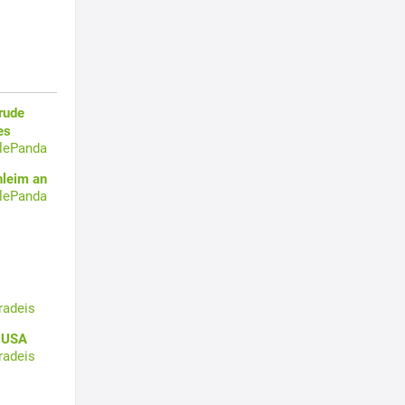
rude
es
tlePanda
hleim an
tlePanda
radeis
n USA
radeis