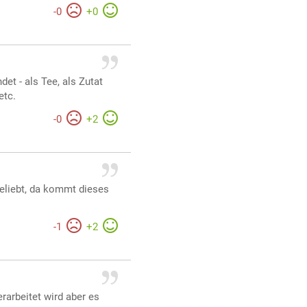
-
0
+
0
det - als Tee, als Zutat
etc.
-
0
+
2
beliebt, da kommt dieses
-
1
+
2
rarbeitet wird aber es