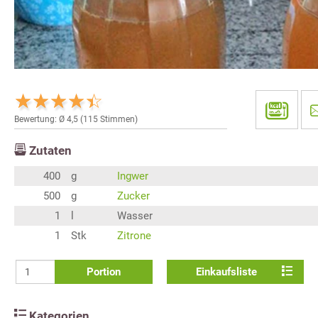
Bewertung: Ø
4,5
(
115
Stimmen)
Zutaten
400
g
Ingwer
500
g
Zucker
1
l
Wasser
1
Stk
Zitrone
Portion
Einkaufsliste
Kategorien