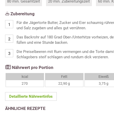
80 min. Gesamtzeit
20 min. Zubereitungszeit
60 min. K
Zubereitung
Für die Jägertorte Butter, Zucker und Eier schaumig rühr
und Salz zugeben und alles gut verrühren.
Das Backrohr auf 180 Grad Ober-/Unterhitze vorheizen, de
füllen und eine Stunde backen.
Die Preiselbeeren mit Rum vermengen und die Torte dami
Schlagobers steif schlagen und rundum dick verzieren.
Nährwert pro Portion
kcal
Fett
Eiweiß
270
22,90 g
3,75 g
Detaillierte Nährwertinfos
ÄHNLICHE REZEPTE