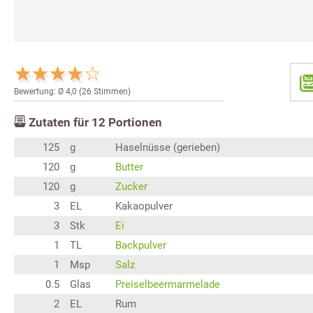
Bewertung: Ø
4,0
(
26
Stimmen)
Zutaten für
12
Portionen
125
g
Haselnüsse (gerieben)
120
g
Butter
120
g
Zucker
3
EL
Kakaopulver
3
Stk
Ei
1
TL
Backpulver
1
Msp
Salz
0.5
Glas
Preiselbeermarmelade
2
EL
Rum