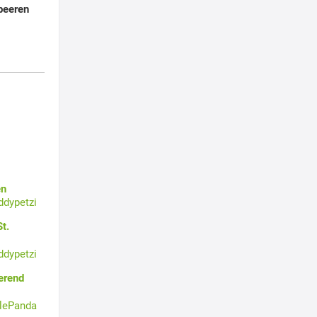
dbeeren
en
ddypetzi
t.
ddypetzi
erend
tlePanda