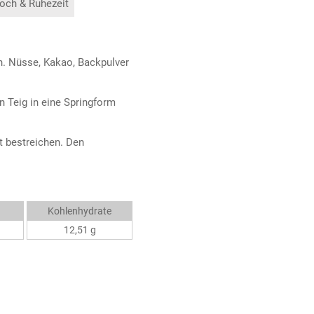
och & Ruhezeit
en. Nüsse, Kakao, Backpulver
n Teig in eine Springform
t bestreichen. Den
Kohlenhydrate
12,51 g