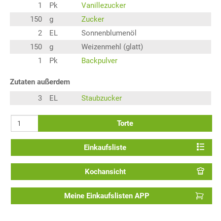
1
Pk
Vanillezucker
150
g
Zucker
2
EL
Sonnenblumenöl
150
g
Weizenmehl (glatt)
1
Pk
Backpulver
Zutaten außerdem
3
EL
Staubzucker
Torte
Einkaufsliste
Kochansicht
Meine Einkaufslisten APP