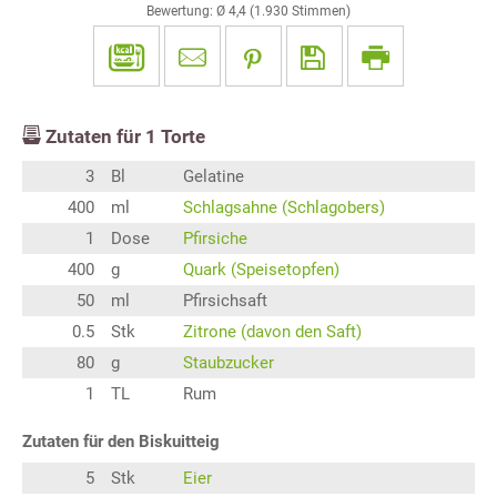
Bewertung: Ø
4,4
(
1.930
Stimmen)
Zutaten für
1
Torte
3
Bl
Gelatine
400
ml
Schlagsahne (Schlagobers)
1
Dose
Pfirsiche
400
g
Quark (Speisetopfen)
50
ml
Pfirsichsaft
0.5
Stk
Zitrone (davon den Saft)
80
g
Staubzucker
1
TL
Rum
Zutaten für den Biskuitteig
5
Stk
Eier