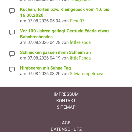
Kuchen, Torten bzw. Kleingebäck vom 10. bis
16.08.2028
am 07.08.2026 05:04 von
Pesu07
Vor 100 Jahren gelingt Gertrude Ederle etwas
Bahnbrechendes
am 07.08.2026 04:28 von
littlePanda
Schnecken passen ihren Schleim an
am 07.08.2026 04:19 von
littlePanda
Himbeeren mit Sahne Tag
am 07.08.2026 03:20 von
Silviatempelmayr
IMPRESSUM
KONTAKT
SITEMAP
AGB
DATENSCHUTZ